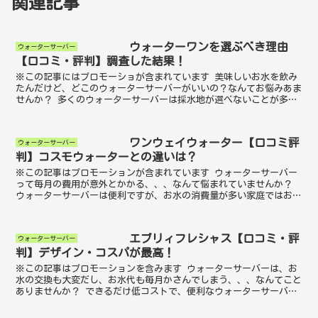
関連記事
ウォーターワンを選ぶべき理由
ウォーターサーバー
【口コミ・評判】調査した結果！
※この記事にはプロモーショが含まれています 美味しいお水を飲み
たんだけど、どこのウォーターサーバーがいいの？なんてお悩みあま
せんか？ 多くのウォーターサーバーは採水地が選べないことが多
く、好みのお水を選べないなんてこともありますよね。 お水...
ワンウェイウォーター【口コミ評
ウォーターサーバー
判】コスモウォーターとの違いは？
※この記事はプロモーションが含まれています ウォーターサーバー
って毎月の費用が意外とかかる、、、なんて悩まれていませんか？
ウォーターサーバーは便利ですが、お水の消費量が多い家庭ではお水
代が高くなってしまうことも。 今回はコスパが最高と高評...
エブリィフレシャス【口コミ・評
ウォーターサーバー
判】デザイン・コスパが最高！
※この記事はプロモーションを含みます ウォーターサーバーは、お
水の交換も大変だし、お水代も毎月かさんでしまう、、、なんてこと
ありませんか？ できるだけ低コストで、便利なウォーターサーバー
を利用できたら嬉しいはずです。 今回は浄水型のウォータ...