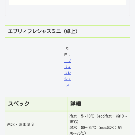
エブリィフレシャスミニ（卓上）
引
用：
エブ
リィ
フレ
シャ
ス
スペック
詳細
冷水：5〜10℃（eco冷水：約10〜
15℃）
冷水・温水温度
温水：80〜85℃（eco温水：約
70〜75℃）