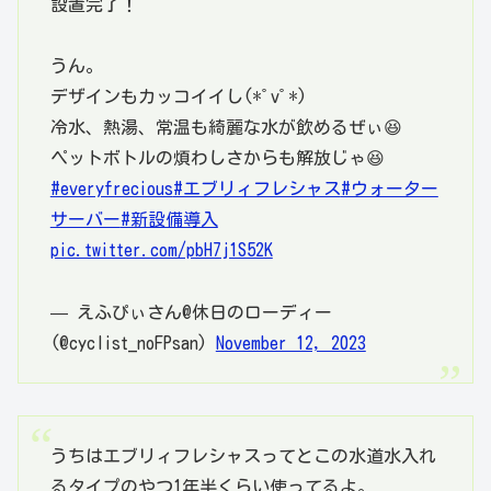
設置完了！
うん。
デザインもカッコイイし(*ﾟvﾟ*)
冷水、熱湯、常温も綺麗な水が飲めるぜぃ😆
ペットボトルの煩わしさからも解放じゃ😆
#everyfrecious
#エブリィフレシャス
#ウォーター
サーバー
#新設備導入
pic.twitter.com/pbH7j1S52K
— えふぴぃさん@休日のローディー
(@cyclist_noFPsan)
November 12, 2023
うちはエブリィフレシャスってとこの水道水入れ
るタイプのやつ1年半くらい使ってるよ。