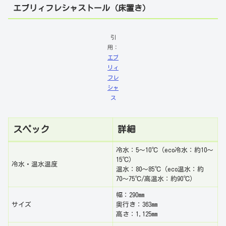
エブリィフレシャストール（床置き）
引
用：
エブ
リィ
フレ
シャ
ス
スペック
詳細
冷水：5〜10℃（eco冷水：約10〜
15℃）
冷水・温水温度
温水：80〜85℃（eco温水：約
70〜75℃/高温水：約90℃）
幅：290mm
サイズ
奥行き：363mm
高さ：1,125mm