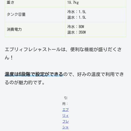
重さ
19.7kg
冷水：1.5L
タンク容量
温水：1.5L
冷水：80W
消費電力
温水：350W
エブリィフレシャストールは、便利な機能が盛りだくさ
ん！
温度は6段階で設定ができる
ので、好みの温度で利用でき
るのが魅力的です。
引
用：
エブ
リィ
フレ
シャ