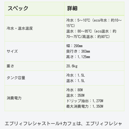
スペック
詳細
冷水：5〜10℃（eco冷水：約10〜
15℃）
冷水・温水温度
温水：80〜85℃（eco温水：約
70〜75℃/高温水：約90℃）
幅：290mm
サイズ
奥行き：363mm
高さ：1,125mm
重さ
20.6kg
冷水：1.5L
タンク容量
温水：1.5L
冷水：80W
温水：350W
消費電力
ドリップ抽出：1,270W
最大消費電力：1,350W
エブリィフレシャストール+カフェは、エブリィフレシャ